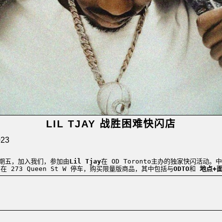
LIL TJAY 战胜困难快闪店
23
日星期五，加入我们，参加由
Lil Tjay
在 OD Toronto
主办的独家快闪活动
。中
点在 273 Queen St W 停车，购买限量版商品，其中包括与
ODTO
和
地点+