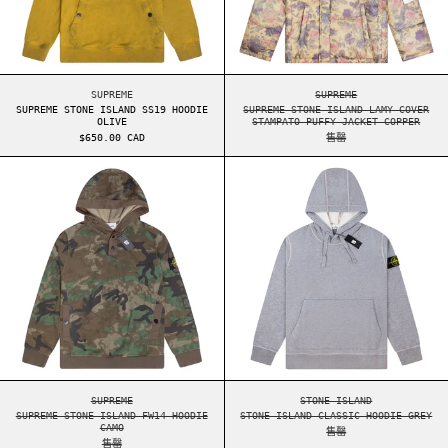
SUPREME STONE ISLAND SS19 HOODIE OLIVE
SUPREME STONE ISLA
SUPREME
SUPREME
SUPREME STONE ISLAND SS19 HOODIE
SUPREME STONE ISLAND LAMY COVER
OLIVE
STAMPATO PUFFY JACKET COPPER
$650.00 CAD
售罄
SUPREME STONE ISLAND FW14 HOODIE CAMO
STONE ISLAND C
SUPREME STONE ISLAND FW14 HOODIE CAMO
STONE ISLAND CLASS
SUPREME
STONE ISLAND
SUPREME STONE ISLAND FW14 HOODIE
STONE ISLAND CLASSIC HOODIE GREY
CAMO
售罄
售罄