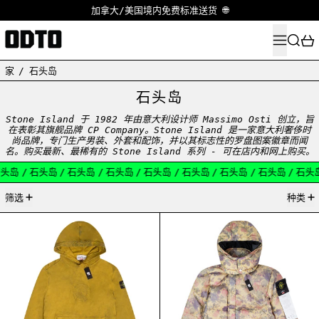
加拿大/美国境内免费标准送货 🌐
菜单
搜索
家
/
石头岛
石头岛
Stone Island 于 1982 年由意大利设计师 Massimo Osti 创立，旨
在表彰其旗舰品牌 CP Company。Stone Island 是一家意大利奢侈时
尚品牌，专门生产男装、外套和配饰，并以其标志性的罗盘图案徽章而闻
名。购买最新、最稀有的 Stone Island 系列 - 可在店内和网上购买。
头岛
/
石头岛
/
石头岛
/
石头岛
/
石头岛
/
石头岛
/
石头岛
/
石头岛
/
石头
4产品
筛选
种类
SUPREME STONE ISLAND SS19 HOODIE OLIVE
SUPREME STONE 