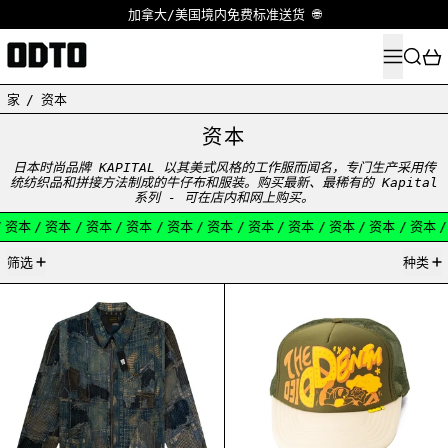
加拿大/美国境内免费标准送货 🌐
菜单
搜索
家
/
资本
资本
日本时尚品牌 KAPITAL 以其美式风格的工作服而闻名，专门生产采用传
统纺织品和拼接方法制成的牛仔布和服装。
购买最新、最稀有的 Kapital
系列 - 可在店内和网上购买。
资本
/
资本
/
资本
/
资本
/
资本
/
资本
/
资本
/
资本
/
资本
/
资本
/
资本
/
2产品
筛选
种类
KAPITAL BORO ZIP UP BLOUSON INDIGO
KAPITAL KOUNTR