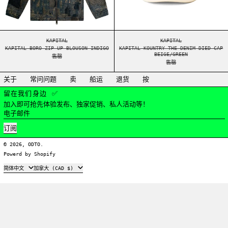
KAPITAL BORO ZIP UP BLOUSON INDIGO
KAPITAL KOUNTRY TH
KAPITAL
KAPITAL
KAPITAL BORO ZIP UP BLOUSON INDIGO
KAPITAL KOUNTRY THE DENIM DIED CAP
BEIGE/GREEN
售罄
售罄
关于
常问问题
卖
船运
退货
按
留在我们身边 ✅
加入即可抢先体验发布、独家促销、私人活动等！
电子邮件
订阅
© 2026,
ODTO
.
Powerd by Shopify
语言
国家
简体中文
加拿大 (CAD $)