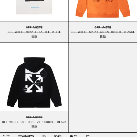
OFF-WHITE MONA LISA TEE WHITE
OFF-WHITE SPRAY AR
OFF-WHITE
OFF-WHITE
OFF-WHITE MONA LISA TEE WHITE
OFF-WHITE SPRAY ARROW HOODIE ORANGE
售罄
售罄
OFF-WHITE CUT HERE ZIP HOODIE BLACK
OFF-WHITE CUT HERE ZIP HOODIE BLACK
OFF-WHITE
OFF-WHITE CUT HERE ZIP HOODIE BLACK
售罄
关于
常问问题
卖
船运
退货
按