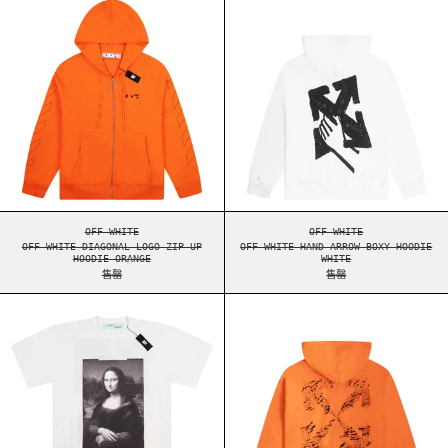
OFF-WHITE DIAGONAL LOGO ZIP UP HOODIE ORANGE
OFF-WHITE HAND ARR
OFF-WHITE
OFF-WHITE
OFF-WHITE DIAGONAL LOGO ZIP UP
OFF-WHITE HAND ARROW BOXY HOODIE
HOODIE ORANGE
WHITE
售罄
售罄
OFF-WHITE MONA LISA TEE WHITE
OFF-WHITE SPRA