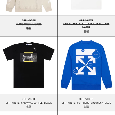
灰白色橡胶箭头连帽衫
OFF-WHITE CARAVAGG
OFF-WHITE
OFF-WHITE
灰白色橡胶箭头连帽衫
OFF-WHITE CARAVAGGIO ARROW TEE
WHITE
售罄
售罄
OFF-WHITE CARAVAGGIO TEE BLACK
OFF-WHITE CUT 
OFF-WHITE CARAVAGGIO TEE BLACK
OFF-WHITE CUT HERE
OFF-WHITE
OFF-WHITE
OFF-WHITE CARAVAGGIO TEE BLACK
OFF-WHITE CUT HERE CREWNECK BLUE
售罄
售罄
OFF-WHITE DIAGONAL LOGO ZIP UP HOODIE ORAN
OFF-WHITE HAND