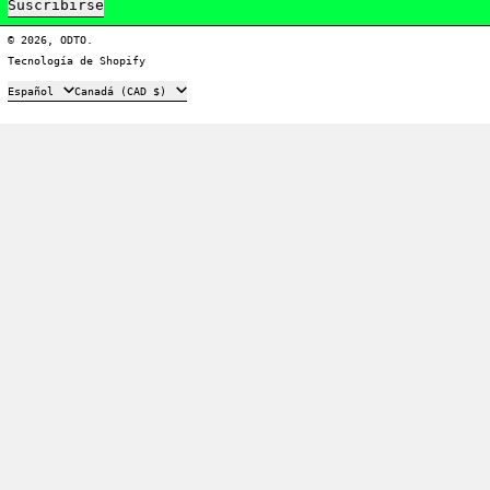
Suscribirse
© 2026,
ODTO
.
Tecnología de Shopify
Idioma
País/región
Español
Canadá (CAD $)