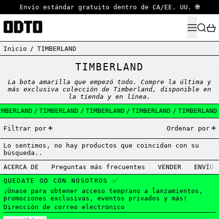
Envío estándar gratuito dentro de CA/EE. UU. 🌐
MENÚ
BUSCA
Inicio
/
TIMBERLAND
TIMBERLAND
La bota amarilla que empezó todo.
Compre la última y
más exclusiva colección de Timberland, disponible en
la tienda y en línea.
IMBERLAND
/
TIMBERLAND
/
TIMBERLAND
/
TIMBERLAND
/
TIMBERLAND
0 artículos
Filtrar por
Ordenar por
Lo sentimos, no hay productos que coincidan con su
búsqueda..
ACERCA DE
Preguntas más frecuentes
VENDER
ENVÍO
QUEDATE OD CON NOSOTROS ✅
¡Únase para obtener acceso temprano a lanzamientos,
promociones exclusivas, eventos privados y más!
Dirección de correo electrónico