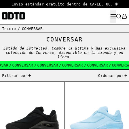
Envío estándar gratuito dentro de CA/EE. UU. 🌐
MENÚ
BUSCA
Inicio
/
CONVERSAR
CONVERSAR
Estado de Estrellas. Compre la última y más exclusiva
colección de Converse, disponible en la tienda y en
línea.
RSAR
/
CONVERSAR
/
CONVERSAR
/
CONVERSAR
/
CONVERSAR
/
CONVERS
10 artículos
Filtrar por
Ordenar por
CONVERSE SHAI 001 CHARM BLACK
CONVERSE SHAI 