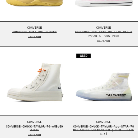
CONVERSE SHAI 001 BUTTER
CONVERSE ONE STAR 
CONVERSE
CONVERSE
CONVERSE SHAI 001 BUTTER
CONVERSE ONE STAR OX SEAN PABLO
PARADISE 90S PINK
AGOTADO
AGOTADO
CONVERSE CHUCK TAYLOR 70 AMBUSH WHITE
CONVERSE CHUCK
CONVERSE CHUCK TAYLOR 70 AMBUSH WHITE
CONVERSE CHUCK TAY
CONVERSE
CONVERSE
CONVERSE CHUCK TAYLOR 70 AMBUSH
CONVERSE CHUCK TAYLOR ALL-STAR 70
WHITE
OFF-WHITE VULCANIZED [USED - SIZE
8.5]
AGOTADO