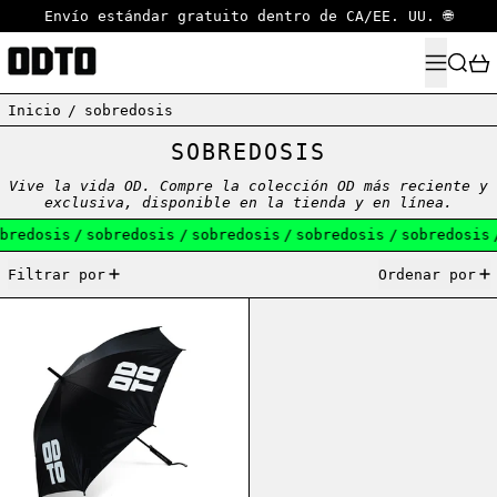
Envío estándar gratuito dentro de CA/EE. UU. 🌐
MENÚ
BUSCA
Inicio
/
sobredosis
SOBREDOSIS
Vive la vida OD. Compre la colección OD más reciente y
exclusiva, disponible en la tienda y en línea.
bredosis
/
sobredosis
/
sobredosis
/
sobredosis
/
sobredosis
1 artículo
Filtrar por
Ordenar por
ODTO UMBRELLA BLACK