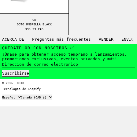
ODTO UMBRELLA BLACK
OD
ODTO UMBRELLA BLACK
$33.33 CAD
ACERCA DE
Preguntas más frecuentes
VENDER
ENVÍO
QUEDATE OD CON NOSOTROS ✅
¡Únase para obtener acceso temprano a lanzamientos,
promociones exclusivas, eventos privados y más!
Dirección de correo electrónico
Suscribirse
© 2026,
ODTO
.
Tecnología de Shopify
Idioma
País/región
Español
Canadá (CAD $)